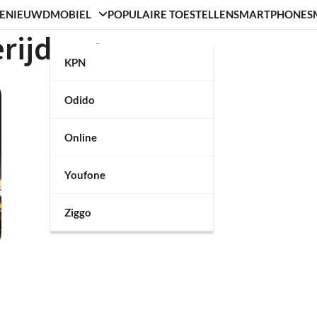
ENIEUWD
MOBIEL
POPULAIRE TOESTELLEN
SMARTPHONE
S
rijduur
KPN
Odido
Online
Youfone
Ziggo