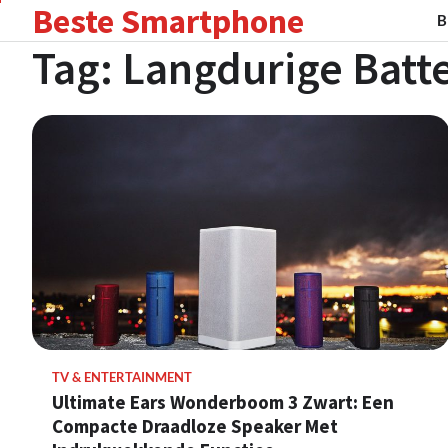
Beste Smartphone
Skip
B
to
Tag:
Langdurige Batte
content
TV & ENTERTAINMENT
Ultimate Ears Wonderboom 3 Zwart: Een
Compacte Draadloze Speaker Met