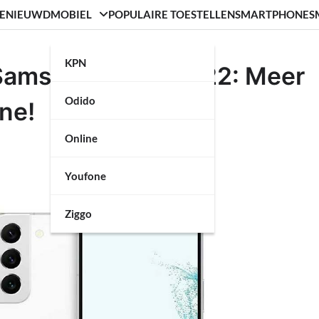
ENIEUWD
MOBIEL
POPULAIRE TOESTELLEN
SMARTPHONE
S
KPN
 Samsung Galaxy S22: Meer
Odido
ne!
Online
Youfone
Ziggo