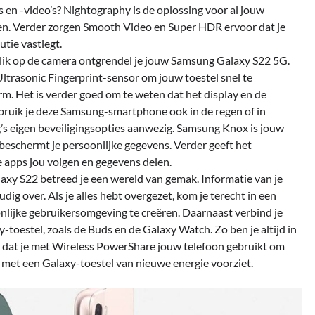
 en -video’s? Nightography is de oplossing voor al jouw
n. Verder zorgen Smooth Video en Super HDR ervoor dat je
tie vastlegt.
ik op de camera ontgrendel je jouw Samsung Galaxy S22 5G.
Ultrasonic Fingerprint-sensor om jouw toestel snel te
m. Het is verder goed om te weten dat het display en de
ebruik je deze Samsung-smartphone ook in de regen of in
’s eigen beveiligingsopties aanwezig. Samsung Knox is jouw
 beschermt je persoonlijke gegevens. Verder geeft het
 apps jou volgen en gegevens delen.
axy S22 betreed je een wereld van gemak. Informatie van je
ig over. Als je alles hebt overgezet, kom je terecht in een
lijke gebruikersomgeving te creëren. Daarnaast verbind je
oestel, zoals de Buds en de Galaxy Watch. Zo ben je altijd in
s dat je met Wireless PowerShare jouw telefoon gebruikt om
) met een Galaxy-toestel van nieuwe energie voorziet.