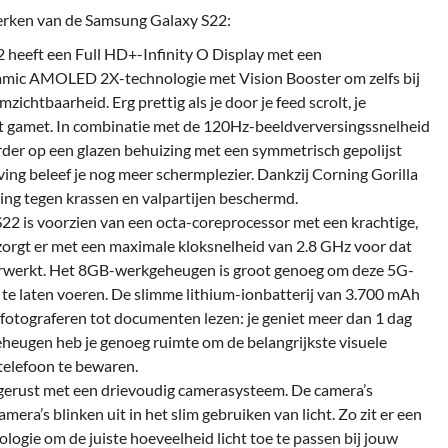
merken van de Samsung Galaxy S22:
heeft een Full HD+-Infinity O Display met een
namic AMOLED 2X-technologie met Vision Booster om zelfs bij
ichtbaarheid. Erg prettig als je door je feed scrolt, je
cht gamet. In combinatie met de 120Hz-beeldverversingssnelheid
erder op een glazen behuizing met een symmetrisch gepolijst
ng beleef je nog meer schermplezier. Dankzij Corning Gorilla
ing tegen krassen en valpartijen beschermd.
22 is voorzien van een octa-coreprocessor met een krachtige,
zorgt er met een maximale kloksnelheid van 2.8 GHz voor dat
verwerkt. Het 8GB-werkgeheugen is groot genoeg om deze 5G-
 te laten voeren. De slimme lithium-ionbatterij van 3.700 mAh
 fotograferen tot documenten lezen: je geniet meer dan 1 dag
heugen heb je genoeg ruimte om de belangrijkste visuele
telefoon te bewaren.
tgerust met een drievoudig camerasysteem. De camera’s
era’s blinken uit in het slim gebruiken van licht. Zo zit er een
logie om de juiste hoeveelheid licht toe te passen bij jouw