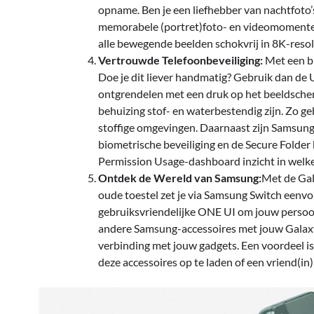
opname. Ben je een liefhebber van nachtfoto’s
memorabele (portret)foto- en videomomente
alle bewegende beelden schokvrij in 8K-resolu
Vertrouwde Telefoonbeveiliging:
Met een bl
Doe je dit liever handmatig? Gebruik dan de 
ontgrendelen met een druk op het beeldscher
behuizing stof- en waterbestendig zijn. Zo g
stoffige omgevingen. Daarnaast zijn Samsung
biometrische beveiliging en de Secure Folder
Permission Usage-dashboard inzicht in welke
Ontdek de Wereld van Samsung:
Met de Gal
oude toestel zet je via Samsung Switch eenvoud
gebruiksvriendelijke ONE UI om jouw persoon
andere Samsung-accessoires met jouw Galaxy-t
verbinding met jouw gadgets. Een voordeel i
deze accessoires op te laden of een vriend(in