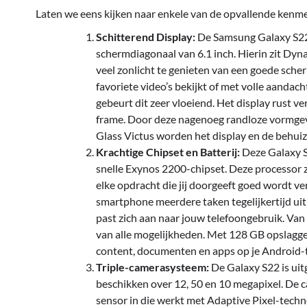
Laten we eens kijken naar enkele van de opvallende ken
Schitterend Display:
De Samsung Galaxy S22 
schermdiagonaal van 6.1 inch. Hierin zit Dy
veel zonlicht te genieten van een goede schermz
favoriete video’s bekijkt of met volle aanda
gebeurt dit zeer vloeiend. Het display rust v
frame. Door deze nagenoeg randloze vormgevi
Glass Victus worden het display en de behuiz
Krachtige Chipset en Batterij:
Deze Galaxy S
snelle Exynos 2200-chipset. Deze processor 
elke opdracht die jij doorgeeft goed wordt 
smartphone meerdere taken tegelijkertijd uit
past zich aan naar jouw telefoongebruik. Van
van alle mogelijkheden. Met 128 GB opslagge
content, documenten en apps op je Android-
Triple-camerasysteem:
De Galaxy S22 is ui
beschikken over 12, 50 en 10 megapixel. De cam
sensor in die werkt met Adaptive Pixel-techno