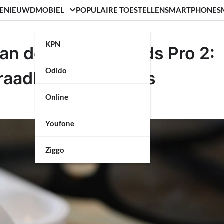
ENIEUWD
MOBIEL
POPULAIRE TOESTELLEN
SMARTPHONE
S
KPN
n de Apple AirPods Pro 2:
Odido
raadloze Oordopjes
Online
Youfone
Ziggo