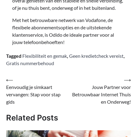
overal genieten van een stabiele en snelle verbinding,
of je nu thuis bent, onderweg of in het buitenland.
Met het betrouwbare netwerk van Vodafone, de
flexibele abonnementsopties en de uitstekende
klantenservice, is Odido de ideale partner voor al
jouw telefoonbehoeften!
Tagged
Flexibiliteit en gemak
,
Geen kredietcheck vereist
,
Gratis nummerbehoud
Bericht
⟵
⟶
Eenvoudig je simkaart
Jouw Partner voor
navigatie
vervangen: Stap voor stap
Betrouwbaar Internet Thuis
gids
en Onderweg!
Related Posts