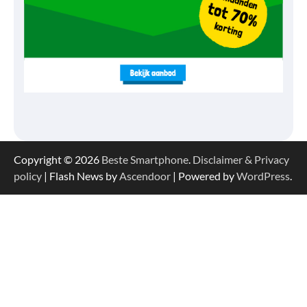
Copyright © 2026
Beste Smartphone
.
Disclaimer & Privacy
policy
| Flash News by
Ascendoor
| Powered by
WordPress
.