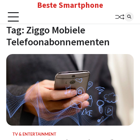
Beste Smartphone
Skip
to
content
Tag:
Ziggo Mobiele
Telefoonabonnementen
TV & ENTERTAINMENT