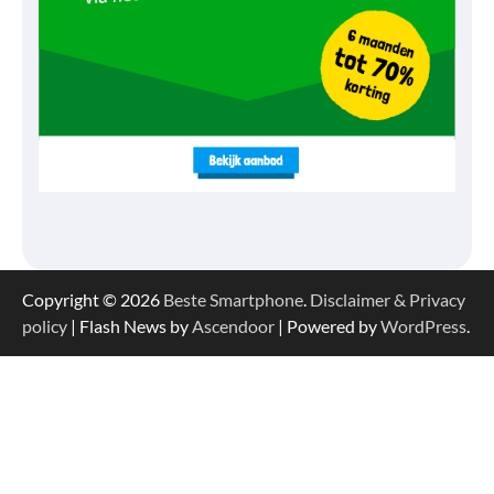
Copyright © 2026
Beste Smartphone
.
Disclaimer & Privacy
policy
| Flash News by
Ascendoor
| Powered by
WordPress
.