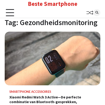
Beste Smartphone
Skip
to
content
Tag:
Gezondheidsmonitoring
SMARTPHONE ACCESSOIRES
Xiaomi Redmi Watch 3 Active—De perfecte
combinatie van Bluetooth-gesprekken,