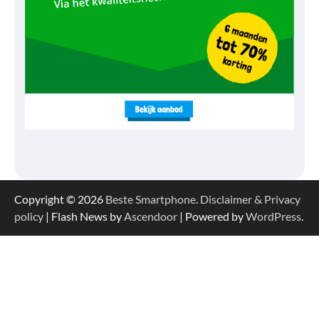
Copyright © 2026
Beste Smartphone
.
Disclaimer & Privacy
policy
| Flash News by
Ascendoor
| Powered by
WordPress
.