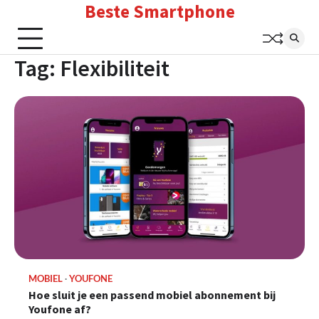
Beste Smartphone
Skip
to
content
Tag:
Flexibiliteit
MOBIEL
YOUFONE
Hoe sluit je een passend mobiel abonnement bij
Youfone af?