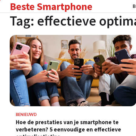
Beste Smartphone
Skip
B
to
Tag:
effectieve optima
content
BENIEUWD
Hoe de prestaties van je smartphone te
verbeteren? 5 eenvoudige en effectieve