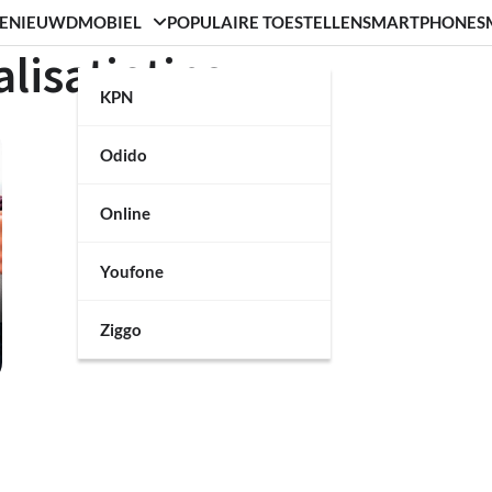
ENIEUWD
MOBIEL
POPULAIRE TOESTELLEN
SMARTPHONE
S
lisatietips
KPN
Odido
Online
Youfone
Ziggo