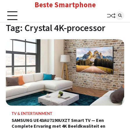
Beste Smartphone
Skip
to
content
Tag:
Crystal 4K-processor
TV & ENTERTAINMENT
SAMSUNG UE43AU7190UXZT Smart TV — Een
Complete Ervaring met 4K Beeldkwaliteit en