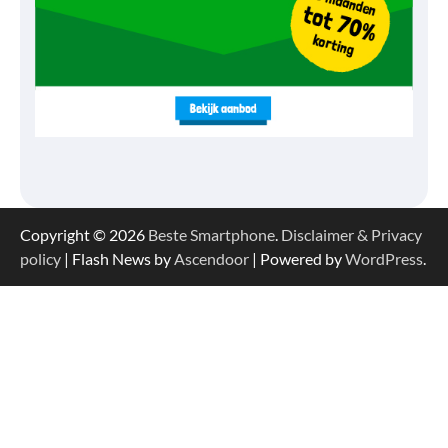
Copyright © 2026
Beste Smartphone
.
Disclaimer & Privacy
policy
| Flash News by
Ascendoor
| Powered by
WordPress
.