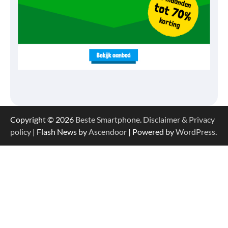
Copyright © 2026
Beste Smartphone
.
Disclaimer & Privacy
policy
| Flash News by
Ascendoor
| Powered by
WordPress
.