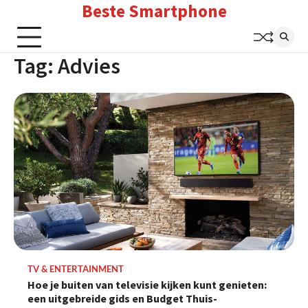
Beste Smartphone
Skip
to
content
Tag:
Advies
TV & ENTERTAINMENT
Hoe je buiten van televisie kijken kunt genieten:
een uitgebreide gids en Budget Thuis-